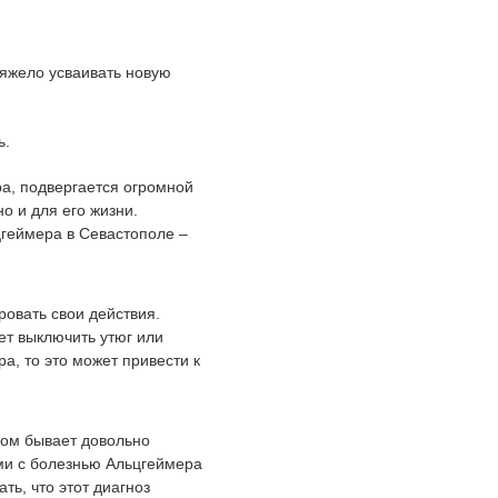
тяжело усваивать новую
ь.
а, подвергается огромной
о и для его жизни.
геймера в Севастополе –
ровать свои действия.
ет выключить утюг или
а, то это может привести к
ком бывает довольно
ми с болезнью Альцгеймера
ь, что этот диагноз