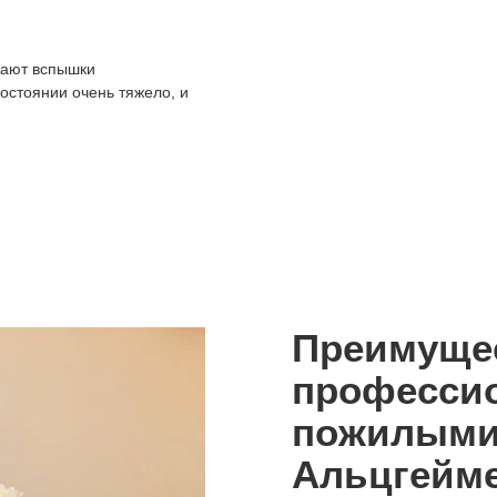
икают вспышки
остоянии очень тяжело, и
Преимуще
профессио
пожилыми
Альцгейм