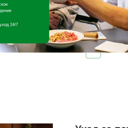
ское
дение
уход 24/7