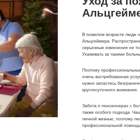
Уход за п
Альцгейм
В пожилом возрасте люди ч
Альцгеймера. Распростране
серьезные изменения не тол
Ухаживать за такими больн
Поэтому профессиональный
очень востребованная услуг
нужно запастись безгранич
круглосуточного внимания.
Забота о пенсионерах с бо
также особого подхода. Чащ
личной жизнью, поэтому лю
профессиональной помощ