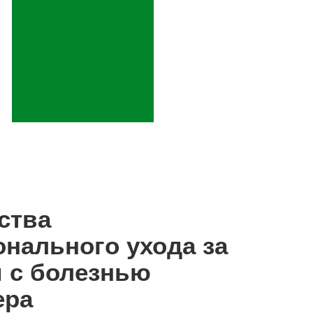
ства
нального ухода за
 с болезнью
ера