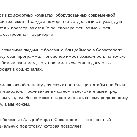
т в комфортных комнатах, оборудованных современной
й техникой. В каждом номере есть отдельный санузел, душ.
ся и проветриваются. У пенсионера есть возможность
агоустроенной территории.
 пожилыми людьми с болезнью Альцгеймера в Севастополе –
осуговая программа. Пенсионер имеет возможность не только
юбимым занятием, но и принимать участие в досуговых
ходят в общих залах.
машнюю обстановку для своих постояльцев, чтобы они были
 и заботой. Проживание в частном пансионате имеет ряд
им уходом. Вы не можете гарантировать своему родственнику
у, а мы можем.
с болезнью Альцгеймера в Севастополе – это опытный
иальную подготовку, которая позволяет: