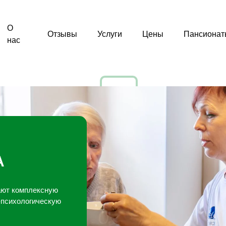
О
Отзывы
Услуги
Цены
Пансионат
нас
А
ают комплексную
-психологическую