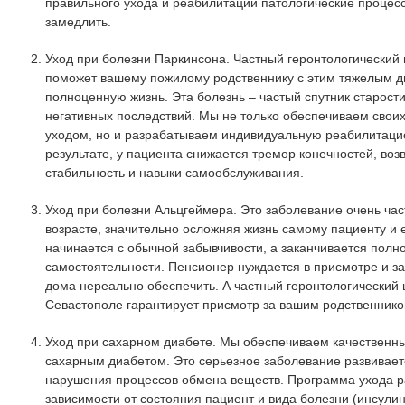
правильного ухода и реабилитации патологические процес
замедлить.
Уход при болезни Паркинсона. Частный геронтологический 
поможет вашему пожилому родственнику с этим тяжелым д
полноценную жизнь. Эта болезнь – частый спутник старости
негативных последствий. Мы не только обеспечиваем свои
уходом, но и разрабатываем индивидуальную реабилитаци
результате, у пациента снижается тремор конечностей, во
стабильность и навыки самообслуживания.
Уход при болезни Альцгеймера. Это заболевание очень час
возрасте, значительно осложняя жизнь самому пациенту и 
начинается с обычной забывчивости, а заканчивается полн
самостоятельности. Пенсионер нуждается в присмотре и за
дома нереально обеспечить. А частный геронтологический 
Севастополе гарантирует присмотр за вашим родственнико
Уход при сахарном диабете. Мы обеспечиваем качественн
сахарным диабетом. Это серьезное заболевание развиваетс
нарушения процессов обмена веществ. Программа ухода р
зависимости от состояния пациент и вида болезни (инсул