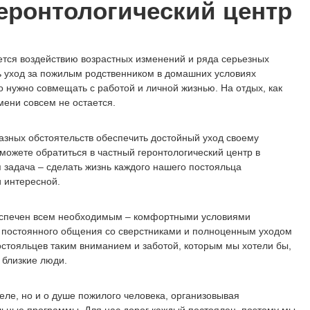
еронтологический центр
ется воздействию возрастных изменений и ряда серьезных
ь уход за пожилым родственником в домашних условиях
то нужно совмещать с работой и личной жизнью. На отдых, как
мени совсем не остается.
разных обстоятельств обеспечить достойный уход своему
можете обратиться в частный геронтологический центр в
 задача – сделать жизнь каждого нашего постояльца
 интересной.
еспечен всем необходимым – комфортными условиями
 постоянного общения со сверстниками и полноценным уходом
остояльцев таким вниманием и заботой, которым мы хотели бы,
 близкие люди.
еле, но и о душе пожилого человека, организовывая