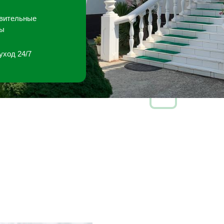
вительные
мы
уход 24/7