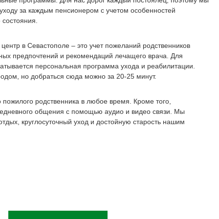
ьные программы. Для нас дорог каждый постоялец, поэтому мы
уходу за каждым пенсионером с учетом особенностей
 состояния.
 центр в Севастополе – это учет пожеланий родственников
чных предпочтений и рекомендаций лечащего врача. Для
атывается персональная программа ухода и реабилитации.
родом, но добраться сюда можно за 20-25 минут.
 пожилого родственника в любое время. Кроме того,
жедневного общения с помощью аудио и видео связи. Мы
тдых, круглосуточный уход и достойную старость нашим