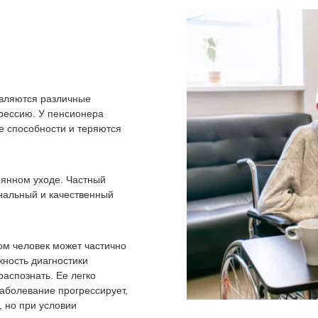
являются различные
рессию. У пенсионера
е способности и теряются
тоянном уходе. Частный
нальный и качественный
ом человек может частично
жность диагностики
распознать. Ее легко
аболевание прогрессирует,
 но при условии