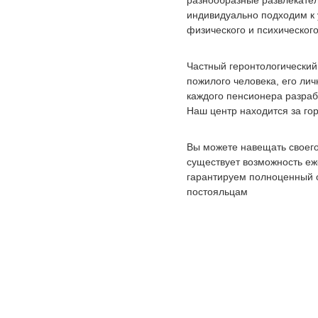
разнообразные развлекател
индивидуально подходим к 
физического и психического
Частный геронтологический
пожилого человека, его ли
каждого пенсионера разраб
Наш центр находится за го
Вы можете навещать своего
существует возможность е
гарантируем полноценный о
постояльцам