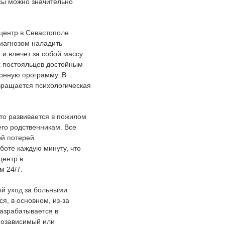
сы можно значительно
центр в Севастополе
иагнозом наладить
 и влечет за собой массу
х постояльцев достойным
онную программу. В
звращается психологическая
то развивается в пожилом
его родственникам. Все
ой потерей
боте каждую минуту, что
центр в
м 24/7.
ый уход за больными
я, в основном, из-за
азрабатывается в
инозависимый или